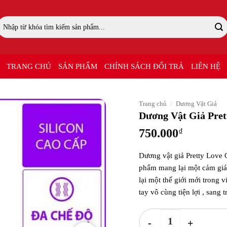
ìm
iếm:
TRANG CHỦ
SẢN PHẨM
CHÍNH SÁCH ĐỔI TRẢ
LIÊN HỆ
Trang chủ
/
Dương Vật Giả
Dương Vật Giả Pret
750.000
₫
Dương vật giả Pretty Love 
phẩm mang lại một cảm giác
lại một thế giới mới trong 
tay vô cùng tiện lợi , sang 
Dương Vật Giả Pretty Love