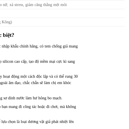
ho nữ, xả stress, giảm căng thẳng mệt mỏi
g Kông)
c biệt?
c nhập khẩu chính hãng, có tem chống giả mang
 silicon cao cấp, tạo độ mềm mại cực kì sang
y hoạt động một cách độc lập và có thể rung 30
ngoài âm đạo, chắc chắn sẽ làm chị em khóc
ng sợ dính nước làm hư hỏng bo mạch.
o bạn mang đi công tác hoặc đi chơi, mà không
lựa chọn là loại dương vật giả phát nhiệt lên