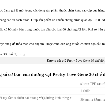
ợc đánh giá là một trong các dòng sản phẩm thuộc phân khúc cao cấp của hãn
oang cao su cách nước. Giúp sản phẩm có chuẩn chống nước quân đội IP68. Nhờ
cấp có bộ máy bên trong thuộc top đầu các loại đồ chơi người lớn. Khi sở hữu 
ợc dùng để thỏa mãn cho chị em. Hoặc cánh đàn ông muốn có màn dạo đầu mĩ 
Dương vật giả Pretty Love Gene 30 chế độ 
 số cơ bản của dương vật Pretty Love Gene 30 chế đ
silicon TPE cao c
1 chiếc
dài tay cầm x chiều dài dương vật)(đường kính trứng x
204mm x 65mm 