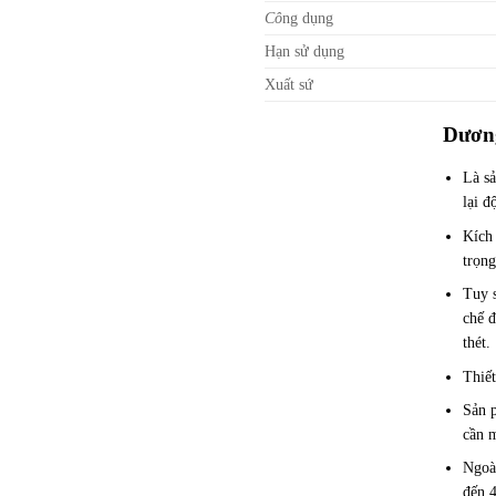
Cô
ng dụng
Hạn sử dụng
Xuất sứ
Dương
Là s
lại đ
Kích
trọng
Tuy s
chế đ
thét.
Thiế
Sản p
cần 
Ngoài
đến 