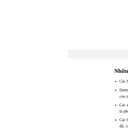
Những
Các b
Dươn
con t
Các a
là p
Các 
độ, 