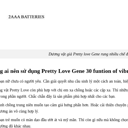
Dương vật giả Pretty love Gene rung nhiều chế 
 ai nên sử dụng Pretty Love Gene 30 funtion of vib
ạn nữ chưa có người yêu. Cần giải quyết nhu cầu sinh lý một cách an toàn, hiệ
g vật Pretty Love còn phù hợp với chị em xa chồng hoặc các cặp xa. Thì nhữ
rong phần người. Chắc chắn đây là sản phẩm phù hợp nhất cho các bạn.
nh chồng trung niên muốn tạo cảm giá hưng phấn hơn. Hoặc cải thiện chuyện g
hương án vô cùng hợp lý.
bạn trẻ muốn có màn dạo đầu ướt át và mỹ mãn. Thì còn gì nữa mà không chọn 
cường độ khác nhau.