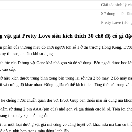
Giải tỏa sinh lý c
Sử dụng nhiều lần
Pretty Love (Hồn
 vật giả Pretty Love siêu kích thích 30 chế độ có gì đặ
ản phẩm của thương hiệu đồ chơi người lớn số 1 ở thị trường Hồng Kông. Đượ
ộ uy tín cao, an tâm khi sử dụng.
 thước của Dương vật Gene khá nhỏ gọn và dễ sử dụng. Bên ngoài được bọc lớp
, cao cấp.
ở hữu kích thước trung bình xong bên trong lại sở hữu 2 bộ máy. 2 Bộ máy nà
ộ và cường độ khác nhau. Đồng nghĩa có thể kích thích đồng thời cả trong và 
t kế chống nước chuẩn quân đội với IP68. Giúp bạn thoải mái sử dụng mà khô
hẩm sử dụng 2 pin AAA (pin đũa) nhỏ gọn và giá thành cực kì rẻ. Tiện lợi ch
mang theo dây xạc loằn ngoằn.
 ra, một loại dương vật giả mà cũng vô cùng tuyệt vời khác nữa mà bạn có thể 
48 độ c, phù hợp trong mùa đông lạnh lẽo