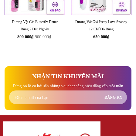
Dương Vật Giả Butterfly Dance
Dương Vật Giả Pretty Love Snappy
Rung 2 Đầu Ngoáy
12 Chế Độ Rung
800.000
₫
900.000
₫
650.000
₫
Giá
Giá
gốc
hiện
là:
tại
900.000₫.
là:
800.000₫.
NHẬN TIN KHUYẾN MÃI
Đừng bỏ lỡ cơ hội săn những voucher hàng hiệu đẳng cấp mỗi tuần