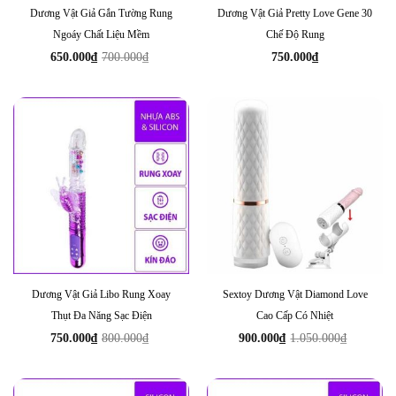
Dương Vật Giả Gắn Tường Rung
Dương Vật Giả Pretty Love Gene 30
Ngoáy Chất Liệu Mềm
Chế Độ Rung
650.000
₫
700.000
₫
750.000
₫
Giá
Giá
gốc
hiện
là:
tại
700.000₫.
là:
650.000₫.
Dương Vật Giả Libo Rung Xoay
Sextoy Dương Vật Diamond Love
Thụt Đa Năng Sạc Điện
Cao Cấp Có Nhiệt
750.000
₫
800.000
₫
900.000
₫
1.050.000
₫
Giá
Giá
Giá
Giá
gốc
hiện
gốc
hiện
là:
tại
là:
tại
800.000₫.
là:
1.050.000₫.
là:
750.000₫.
900.000₫.