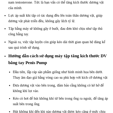
nam testosterone. Tức là bạn vấn có thể tăng kích thước dương vật
của mình.
Lực áp suất khi tập có tác dụng đều lên toàn thân dương vật, giúp
dương vật phát triển đều, không gây lệch tỷ lệ.
Tập bằng máy sẽ không gây ê buốt, đau đơn khó chịu như tập thủ
công bằng tay.
Ngoài ra, việc tập luyện còn giúp kéo dài thời gian quan hệ đáng kể
sau quá trình sử dụng.
Hướng dẫn cách sử dụng máy tập tăng kích thước DV
bằng tay Penis Pump
Đầu tiên, lắp ráp sản phẩm giống như hình minh họa bên dưới.
Thay âm đạo giả bằng vòng cao su phù hợp với kích cỡ dương vật
Đưa dương vật vào bên trong, đảm bảo rằng không có kẽ hở để
không khí lọt vào.
Kéo cò hơi để hút không khí từ bên trong ống ra ngoài, để tăng áp
suất bên trong ống.
Hút không khí đến khi nào dương vật được kéo căng ở mức chịu