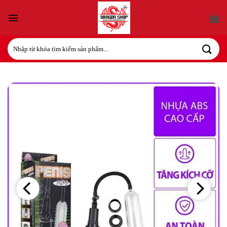
Bỏ
qua
nội
dung
Tìm
kiếm: