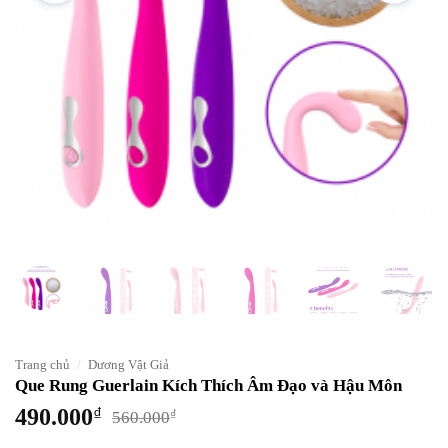
Trang chủ
/
Dương Vật Giả
Que Rung Guerlain Kích Thích Âm Đạo và Hậu Môn
490.000
₫
₫
560.000
Giá
Giá