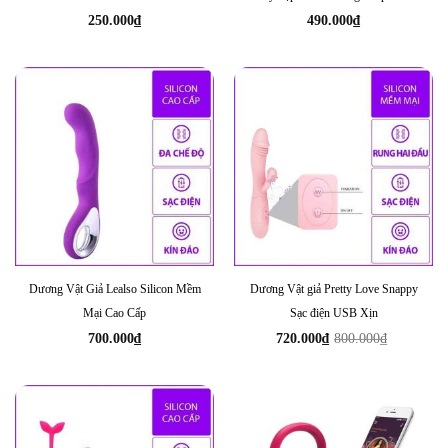
Kích Thước
250.000
₫
490.000
₫
Dương Vật Giả Lealso Silicon Mềm
Dương Vật giả Pretty Love Snappy
Mại Cao Cấp
Sạc điện USB Xịn
700.000
₫
720.000
₫
800.000
₫
Giá
Giá
gốc
hiện
là:
tại
800.000₫.
là:
720.000₫.