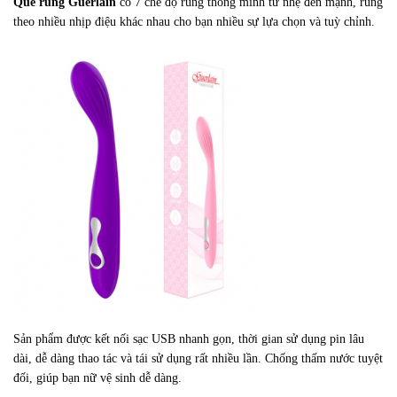
Que rung Guerlain
có 7 chế độ rung thông minh từ nhẹ đến mạnh, rung
theo nhiều nhịp điệu khác nhau cho bạn nhiều sự lựa chọn và tuỳ chỉnh.
Sản phẩm được kết nối sạc USB nhanh gọn, thời gian sử dụng pin lâu
dài, dễ dàng thao tác và tái sử dụng rất nhiều lần. Chống thấm nước tuyệt
đối, giúp bạn nữ vệ sinh dễ dàng.