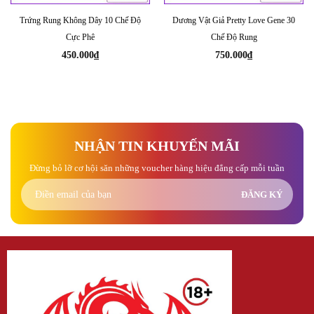
Trứng Rung Không Dây 10 Chế Độ
Dương Vật Giả Pretty Love Gene 30
Cực Phê
Chế Độ Rung
450.000
₫
750.000
₫
NHẬN TIN KHUYẾN MÃI
Đừng bỏ lỡ cơ hội săn những voucher hàng hiệu đẳng cấp mỗi tuần