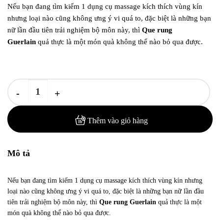
gốc
hiện
Nếu bạn đang tìm kiếm 1 dụng cụ massage kích thích vùng kín
là:
tại
nhưng loại nào cũng không ưng ý vi quá to, đặc biệt là những bạn
560.000₫.
là:
nữ lần đầu tiên trải nghiệm bộ môn này, thì
Que rung
490.000₫.
Guerlain
quả thực là một món quà không thể nào bỏ qua được.
Que Rung Guerlain Kích Thích Âm Đạo và Hậu Môn số lượng
Thêm vào giỏ hàng
Mô tả
Nếu bạn đang tìm kiếm 1 dụng cụ massage kích thích vùng kín nhưng
loại nào cũng không ưng ý vi quá to, đặc biệt là những bạn nữ lần đầu
tiên trải nghiệm bộ môn này, thì
Que rung Guerlain
quả thực là một
món quà không thể nào bỏ qua được.