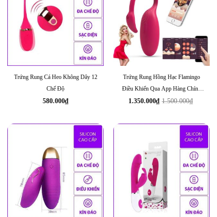
Trứng Rung Cá Heo Không Dây 12
Trứng Rung Hồng Hạc Flamingo
Chế Độ
Điều Khiển Qua App Hàng Chính
Hãng Đức
580.000
₫
1.350.000
₫
1.500.000
₫
Giá
Giá
gốc
hiện
là:
tại
1.500.000₫.
là:
1.350.000₫.