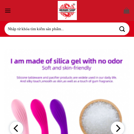
Bỏ
qua
nội
dung
Tìm
kiếm: