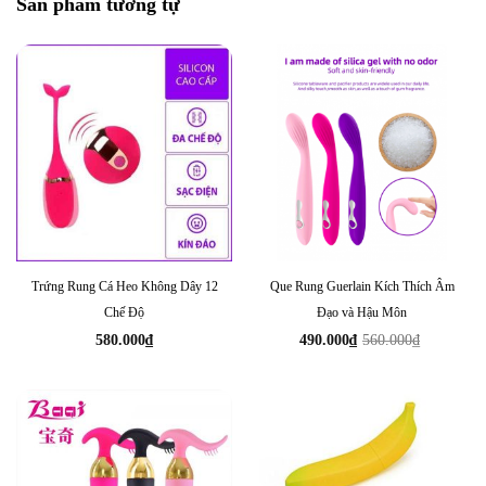
Sản phẩm tương tự
Trứng Rung Cá Heo Không Dây 12
Que Rung Guerlain Kích Thích Âm
Chế Độ
Đạo và Hậu Môn
580.000
₫
490.000
₫
560.000
₫
Giá
Giá
gốc
hiện
là:
tại
560.000₫.
là:
490.000₫.