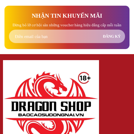
NHẬN TIN KHUYẾN MÃI
Đừng bỏ lỡ cơ hội săn những voucher hàng hiệu đẳng cấp mỗi tuần