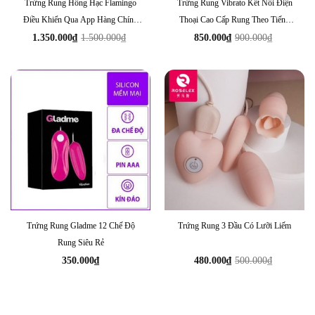
Trứng Rung Hồng Hạc Flamingo
Trứng Rung Vibrato Kết Nối Điện
Điều Khiển Qua App Hàng Chính
Thoại Cao Cấp Rung Theo Tiếng
Hãng Đức
Nhạc
1.350.000
₫
1.500.000
₫
850.000
₫
900.000
₫
Giá
Giá
Giá
Giá
gốc
hiện
gốc
hiện
là:
tại
là:
tại
1.500.000₫.
là:
900.000₫.
là:
1.350.000₫.
850.000₫.
Trứng Rung Gladme 12 Chế Độ
Trứng Rung 3 Đầu Có Lưỡi Liếm
Rung Siêu Rẻ
350.000
₫
480.000
₫
500.000
₫
Giá
Giá
gốc
hiện
là:
tại
500.000₫.
là:
480.000₫.