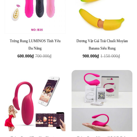
Trứng Rung LUMINOS Tình Yêu
Dương Vật Giả Trái Chuối Moylan
Đa Năng
Banana Siêu Rung
600.000
₫
700.000
₫
900.000
₫
1.150.000
₫
Giá
Giá
Giá
Giá
gốc
hiện
gốc
hiện
là:
tại
là:
tại
700.000₫.
là:
1.150.000₫.
là:
600.000₫.
900.000₫.