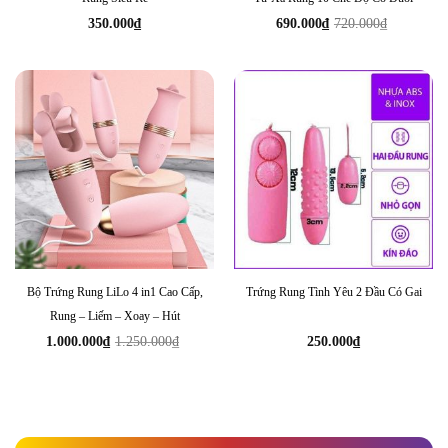
350.000
₫
690.000
₫
720.000
₫
Giá
Giá
gốc
hiện
là:
tại
720.000₫.
là:
690.000₫.
Bộ Trứng Rung LiLo 4 in1 Cao Cấp,
Trứng Rung Tình Yêu 2 Đầu Có Gai
Rung – Liếm – Xoay – Hút
1.000.000
₫
1.250.000
₫
250.000
₫
Giá
Giá
gốc
hiện
là:
tại
1.250.000₫.
là:
1.000.000₫.