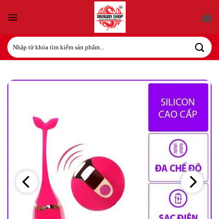
Bỏ
qua
nội
dung
Tìm
kiếm: