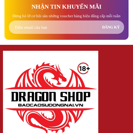
NHẬN TIN KHUYẾN MÃI
Đừng bỏ lỡ cơ hội săn những voucher hàng hiệu đẳng cấp mỗi tuần