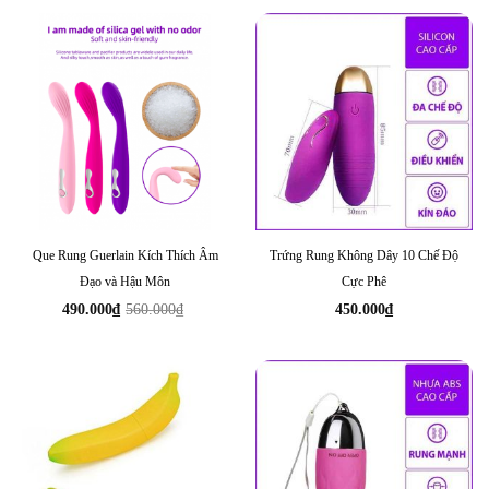
Que Rung Guerlain Kích Thích Âm
Trứng Rung Không Dây 10 Chế Độ
Đạo và Hậu Môn
Cực Phê
490.000
₫
560.000
₫
450.000
₫
Giá
Giá
gốc
hiện
là:
tại
560.000₫.
là:
490.000₫.