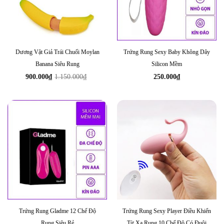
Dương Vật Giả Trái Chuối Moylan
Trứng Rung Sexy Baby Không Dây
Banana Siêu Rung
Silicon Mềm
900.000
₫
1.150.000
₫
250.000
₫
Giá
Giá
gốc
hiện
là:
tại
1.150.000₫.
là:
900.000₫.
Trứng Rung Gladme 12 Chế Độ
Trứng Rung Sexy Player Điều Khiển
Rung Siêu Rẻ
Từ Xa Rung 10 Chế Độ Có Đuôi